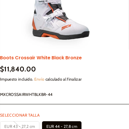
Boots Crossair White Black Bronze
$11,840.00
P
R
Impuesto incluido.
Envío
calculado al finalizar
E
C
MXCROSSAIRWHTBLKBR-44
I
O
R
SELECCIONAR TALLA
E
G
EUR 43 - 27,2 cm
EUR 44 - 27,8 cm