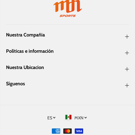
o
n
n
z
z
e
e
Nuestra Compañia
Políticas e información
Nuestra Ubicacion
Síguenos
ES
MXN